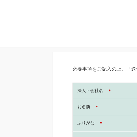
必要事項をご記入の上、「送
法人・会社名
＊
お名前
＊
ふりがな
＊